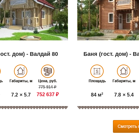
ост. дом) - Валдай 80
Баня (гост. дом) - В
775 914 ₽
2
752 637 ₽
2
7.2
×
5.7
7.8
×
5.4
84 м