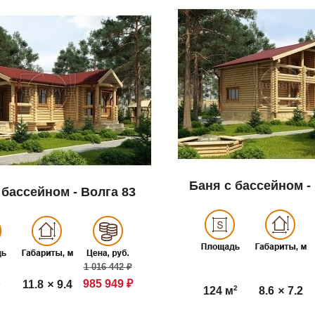
Баня с бассейном -
 бассейном - Волга 83
1 016 442 ₽
2
985 949 ₽
11.8
×
9.4
2
8.6
×
7.2
124 м