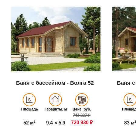
Баня с бассейном - Волга 52
Баня с
743 227 ₽
2
720 930 ₽
9.4
×
5.9
52 м
83 м