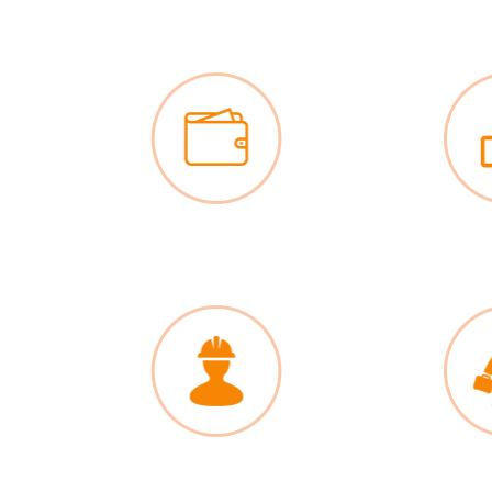
 сроки
Гибкая ценовая политика
Возможность в
тельства
Только российские бригады
Выезд