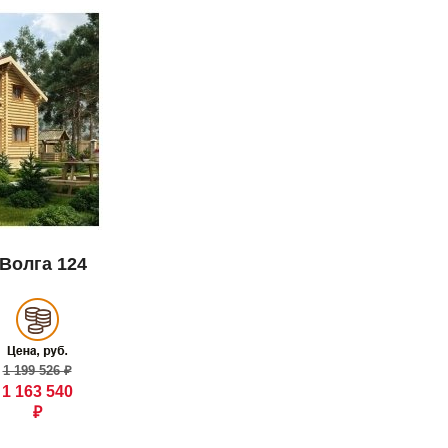
 Волга 124
1 199 526 ₽
1 163 540
₽