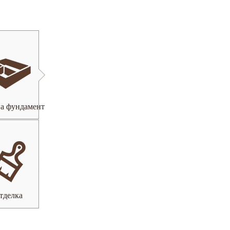
а фундамент
тделка