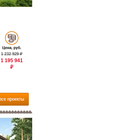
1 232 929 ₽
1 195 941
₽