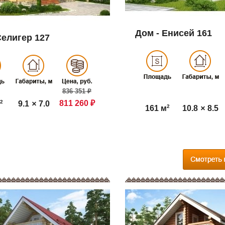
Дом - Енисей 161
Селигер 127
836 351 ₽
2
811 260 ₽
9.1
×
7.0
2
10.8
×
8.5
161 м