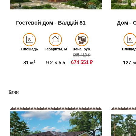
Гостевой дом - Валдай 81
Дом - 
695 413 ₽
2
674 551 ₽
9.2
×
5.5
81 м
127 м
Бани