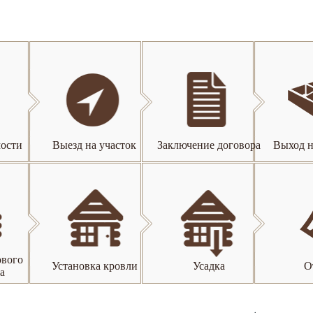
мости
Выезд на участок
Заключение договора
Выход н
ового
Установка кровли
Усадка
О
а