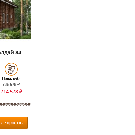
алдай 84
736 678 ₽
714 578 ₽