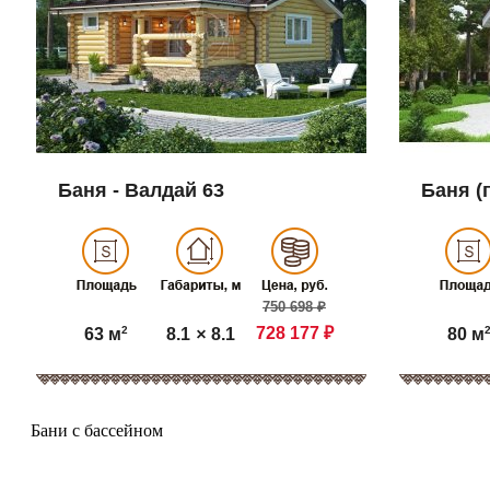
Баня - Валдай 63
Баня (г
750 698 ₽
2
728 177 ₽
8.1
×
8.1
63 м
80 м
Бани с бассейном