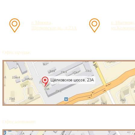
г. Москва,
г. Мытищи,
Щелковское ш., д.23А
ул.Колонцев
Офис продаж
Офис компании