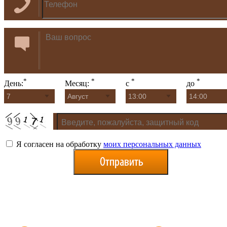
*
*
*
*
День:
Месяц:
с
до
Я согласен на обработку
моих персональных данных