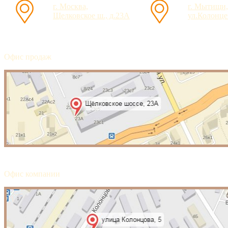
г. Москва,
г. Мытищи,
Щелковское ш., д.23А
ул.Колонцев
Офис продаж
Офис компании