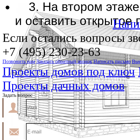
3. На втором этаже 
и оставить открытое 
Напи
Если остались вопросы зв
+7 (495) 230-23-63
Позвонить нам
Заказать обратный звонок
Написать письмо
Вые
Проекты домов под ключ
Проекты дачных домов
Задать вопрос