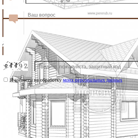
*
*
*
*
День:
Месяц:
с
до
Я согласен на обработку
моих персональных данных
г. Москва,
г. Мытищи,