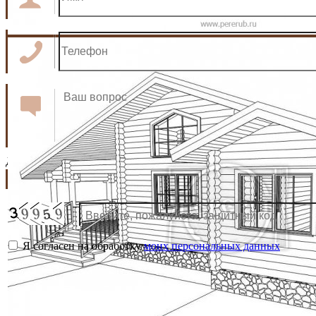
*
*
*
*
День:
Месяц:
с
до
Я согласен на обработку
моих персональных данных