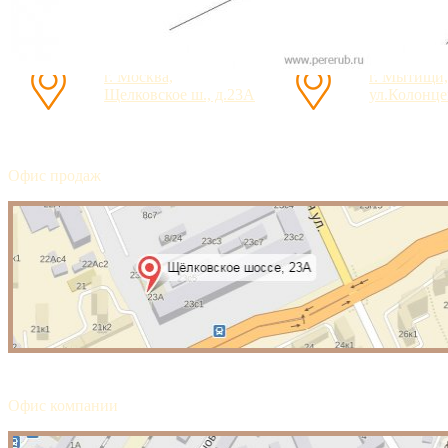
г. Москва,
г. Мытищи,
Щелковское ш., д.23А
ул.Колонцев
Офис продаж
Офис компании