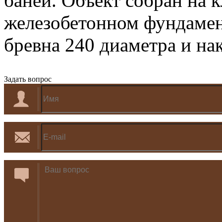
баней. Объект собран на 
железобетонном фундамен
бревна 240 диаметра и на
Задать вопрос