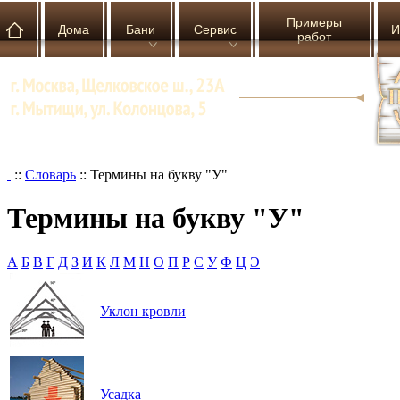
Примеры
Дома
Бани
Сервис
И
работ
::
Словарь
::
Термины на букву "У"
Термины на букву "У"
А
Б
В
Г
Д
З
И
К
Л
М
Н
О
П
Р
С
У
Ф
Ц
Э
Уклон кровли
Усадка