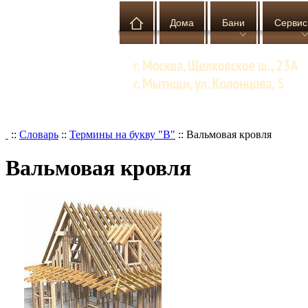
Дома
Бани
Сервис
::
Словарь
::
Термины на букву "В"
::
Вальмовая кровля
Вальмовая кровля