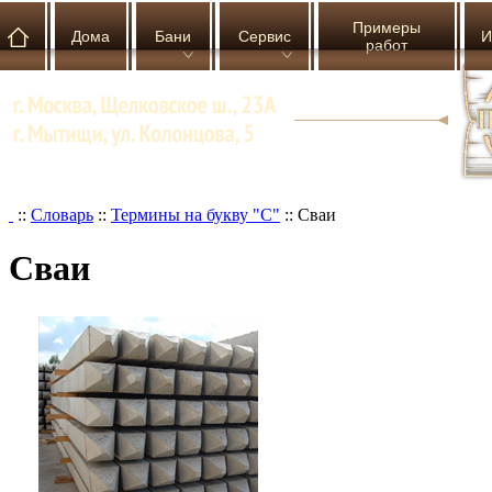
Примеры
Дома
Бани
Сервис
И
работ
::
Словарь
::
Термины на букву "С"
::
Сваи
Сваи