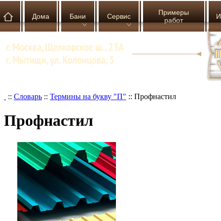
Примеры
Дома
Бани
Сервис
И
работ
::
Словарь
::
Термины на букву "П"
::
Профнастил
Профнастил