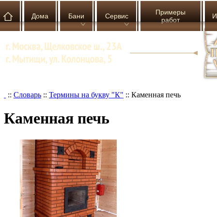
Примеры
Дома
Бани
Сервис
И
работ
::
Словарь
::
Термины на букву "К"
::
Каменная печь
Каменная печь